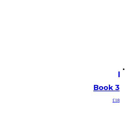
Book 3
£
18