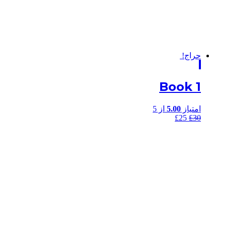
حراج!
Book 1
امتیاز
5.00
از 5
£
25
£
30