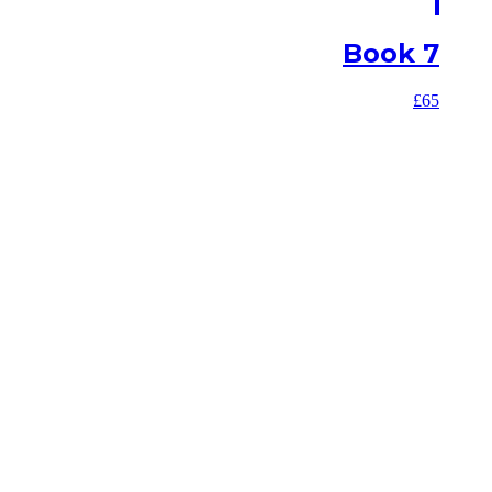
Book 7
£
65