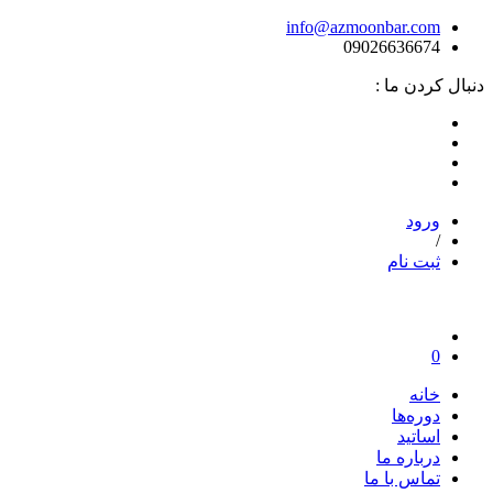
info@azmoonbar.com
09026636674
دنبال کردن ما :
ورود
/
ثبت نام
0
خانه
دوره‌ها
اساتید
درباره ما
تماس با ما