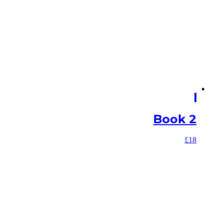
Book 2
£
18