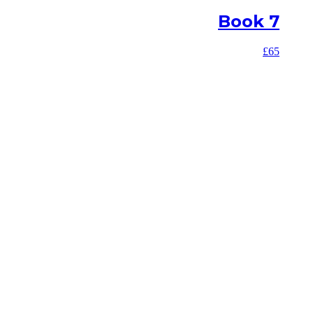
Book 7
£
65