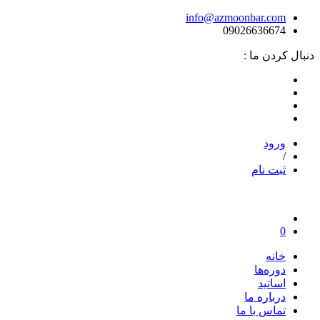
info@azmoonbar.com
09026636674
دنبال کردن ما :
ورود
/
ثبت نام
0
خانه
دوره‌ها
اساتید
درباره ما
تماس با ما