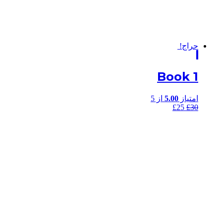
حراج!
Book 1
امتیاز
5.00
از 5
£
25
£
30