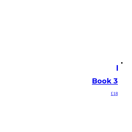
Book 3
£
18