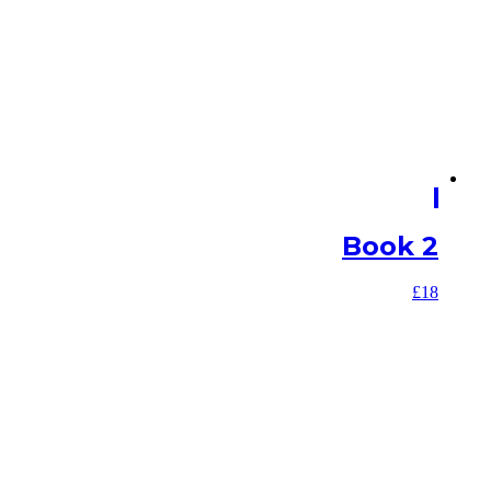
Book 2
£
18