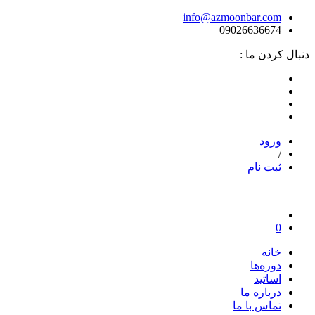
info@azmoonbar.com
09026636674
دنبال کردن ما :
ورود
/
ثبت نام
0
خانه
دوره‌ها
اساتید
درباره ما
تماس با ما