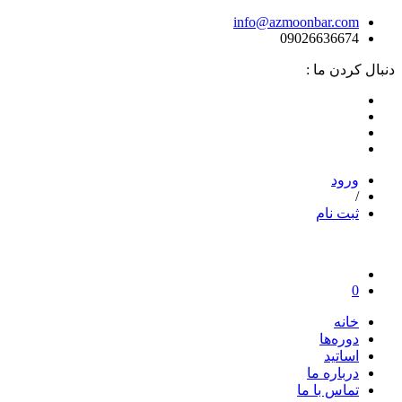
info@azmoonbar.com
09026636674
دنبال کردن ما :
ورود
/
ثبت نام
0
خانه
دوره‌ها
اساتید
درباره ما
تماس با ما