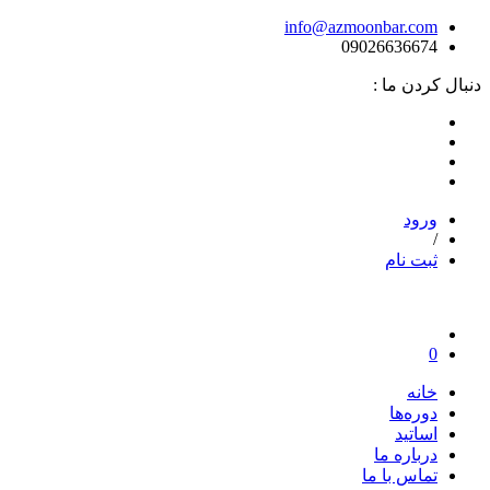
info@azmoonbar.com
09026636674
دنبال کردن ما :
ورود
/
ثبت نام
0
خانه
دوره‌ها
اساتید
درباره ما
تماس با ما