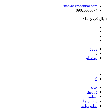
info@azmoonbar.com
09026636674
دنبال کردن ما :
ورود
/
ثبت نام
0
خانه
دوره‌ها
اساتید
درباره ما
تماس با ما