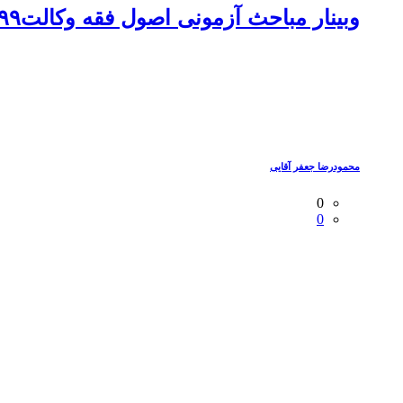
وبینار مباحث آزمونی اصول فقه وکالت۹۹
محمودرضا جعفر آقایی
0
0