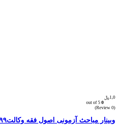
1,0﷼
out of 5
0
(0 Review)
وبینار مباحث آزمونی اصول فقه وکالت۹۹