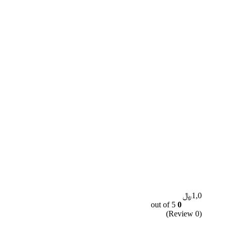
1,0﷼
out of 5
0
(0 Review)