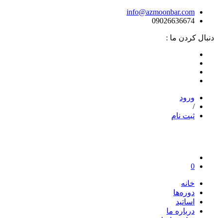
info@azmoonbar.com
09026636674
دنبال کردن ما :
ورود
/
ثبت نام
0
خانه
دوره‌ها
اساتید
درباره ما