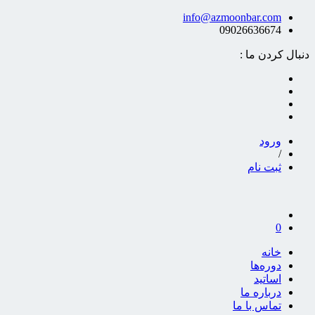
info@azmoonbar.com
09026636674
دنبال کردن ما :
ورود
/
ثبت نام
0
خانه
دوره‌ها
اساتید
درباره ما
تماس با ما